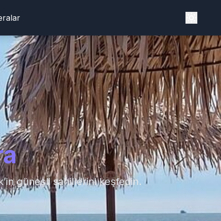
ralar
ra
’in güneşli sahillerini keşfedin.