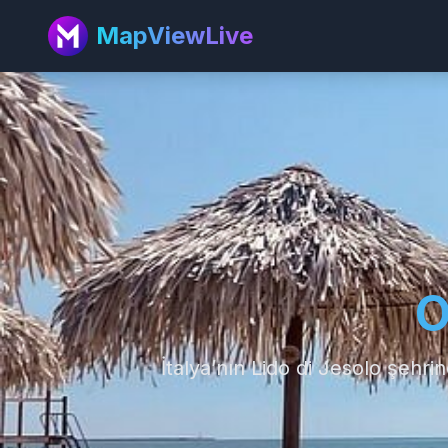
MapViewLive
O
İtalya’nın Lido di Jesolo şehrin