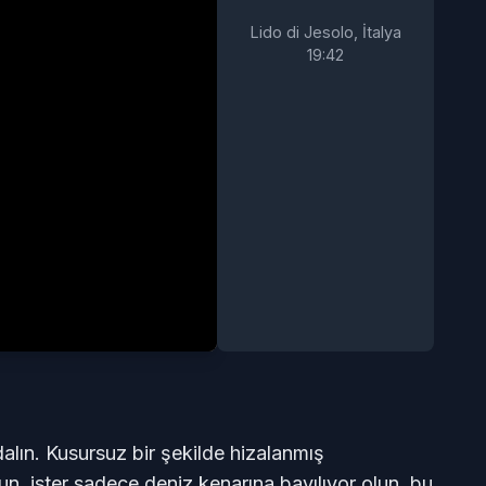
Lido di Jesolo, İtalya
19
:
42
 dalın. Kusursuz bir şekilde hizalanmış
r olun, ister sadece deniz kenarına bayılıyor olun, bu