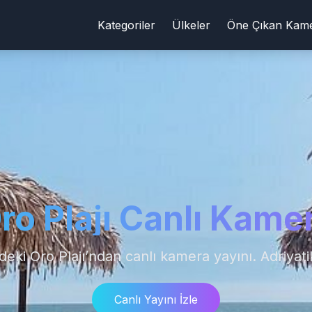
Kategoriler
Ülkeler
Öne Çıkan Kame
ro Plajı Canlı Kame
deki Oro Plajı’ndan canlı kamera yayını. Adriyatik
Canlı Yayını İzle