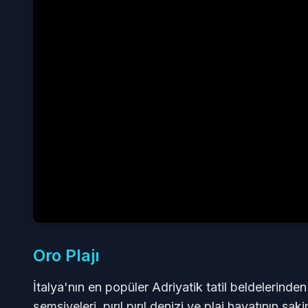
Oro Plajı
İtalya'nın en popüler Adriyatik tatil beldelerinden
şemsiyeleri, pırıl pırıl denizi ve plaj hayatının sak